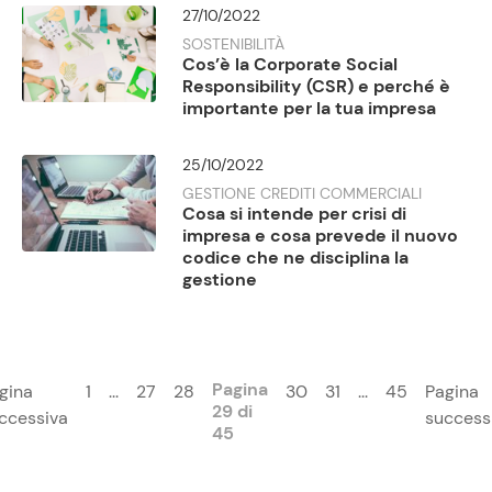
27/10/2022
SOSTENIBILITÀ
Cos’è la Corporate Social
Responsibility (CSR) e perché è
importante per la tua impresa
25/10/2022
GESTIONE CREDITI COMMERCIALI
Cosa si intende per crisi di
impresa e cosa prevede il nuovo
codice che ne disciplina la
gestione
Pagina
gina
1
...
27
28
30
31
...
45
Pagina
29 di
ccessiva
success
45