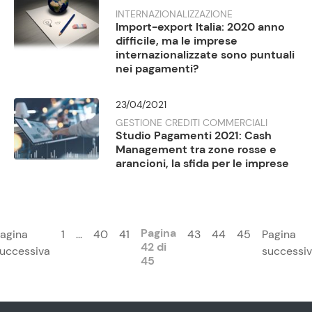
INTERNAZIONALIZZAZIONE
Import-export Italia: 2020 anno
difficile, ma le imprese
internazionalizzate sono puntuali
nei pagamenti?
23/04/2021
GESTIONE CREDITI COMMERCIALI
Studio Pagamenti 2021: Cash
Management tra zone rosse e
arancioni, la sfida per le imprese
Pagina
agina
1
...
40
41
43
44
45
Pagina
42 di
uccessiva
successi
45