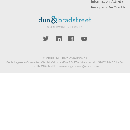
Informazioni Attività
Recupero Dei Crediti
book
YouTube
© CRIBIS Srl - P.IVA 01691720468
Sede Legale e Operativa: Via dei Valtorta 48 - 20127 - Milano - tel. +39.02.28455.1 - fax
+39.02.28455501 - direzionegenerale@cribis.com