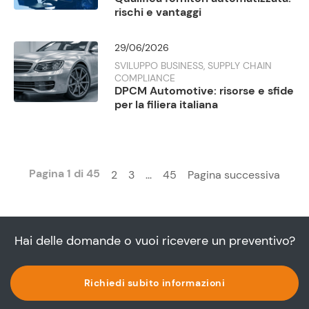
rischi e vantaggi
29/06/2026
SVILUPPO BUSINESS, SUPPLY CHAIN
COMPLIANCE
DPCM Automotive: risorse e sfide
per la filiera italiana
Pagina 1 di 45
2
3
...
45
Pagina successiva
Hai delle domande o vuoi ricevere un preventivo?
Richiedi subito informazioni