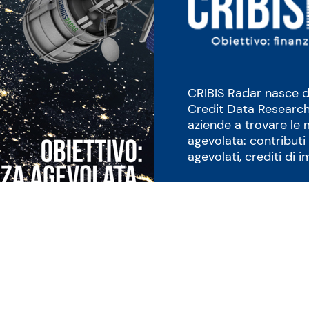
CRIBIS Radar nasce d
Credit Data Research I
aziende a trovare le m
agevolata: contributi
agevolati, crediti di 