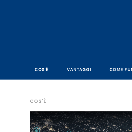
COS'È
VANTAGGI
COME FU
COS'È