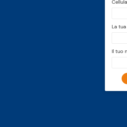
Cellul
La tua
Il tuo