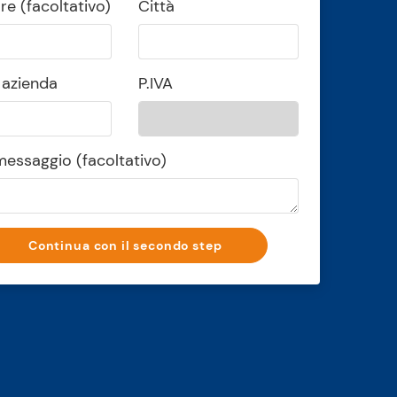
are
(facoltativo)
Città
 azienda
P.IVA
 messaggio
(facoltativo)