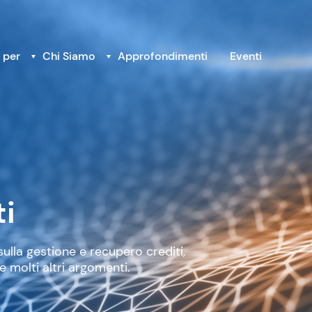
 per
Chi Siamo
Approfondimenti
Eventi
i
sulla gestione e recupero crediti,
e molti altri argomenti.