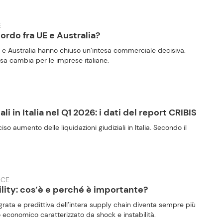
E
ordo fra UE e Australia?
E e Australia hanno chiuso un’intesa commerciale decisiva.
a cambia per le imprese italiane.
li in Italia nel Q1 2026: i dati del report CRIBIS
so aumento delle liquidazioni giudiziali in Italia. Secondo il
NCE
lity: cos’è e perché è importante?
grata e predittiva dell’intera supply chain diventa sempre più
o economico caratterizzato da shock e instabilità.