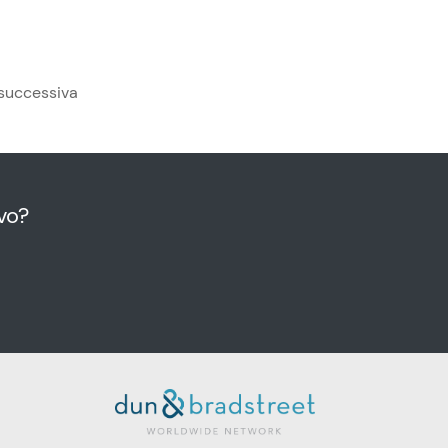
successiva
vo?