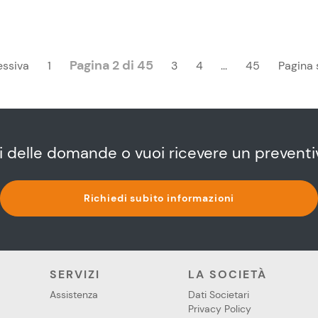
Pagina 2 di 45
essiva
1
3
4
...
45
Pagina 
i delle domande o vuoi ricevere un preventi
Richiedi subito informazioni
SERVIZI
LA SOCIETÀ
Assistenza
Dati Societari
Privacy Policy