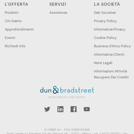
L'OFFERTA
SERVIZI
LA SOCIETÀ
Prodotti
Assistenza
Dati Societari
Chi Siamo
Privacy Policy
Approfondimenti
Informativa Privacy
Eventi
Cookie Policy
Richiedi Info
Business Ethics Policy
Informativa Clienti
Note Legali
Informazioni Attività
Recupero Dei Crediti
book
YouTube
© CRIBIS Srl - P.IVA 01691720468
Sede Legale e Operativa: Via dei Valtorta 48 - 20127 - Milano - tel. +39.02.28455.1 - fax