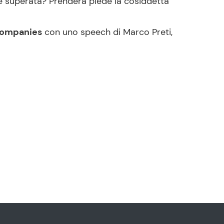
 è superata? Prenderà piede la cosiddetta
Companies
con uno speech di Marco Preti,