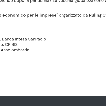
 aziende dopo la pandemia? La vecchia globalizzazione
io economico per le imprese
" organizzato da
Ruling 
, Banca Intesa SanPaolo
o, CRIBIS
di Assolombarda