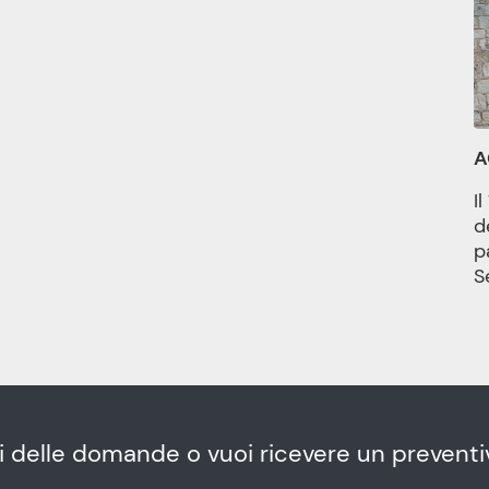
A
I
d
p
S
i delle domande o vuoi ricevere un preventi