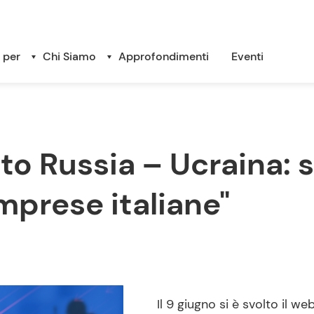
 per
Chi Siamo
Approfondimenti
Eventi
to Russia – Ucraina: s
imprese italiane"
Il 9 giugno si è svolto il w