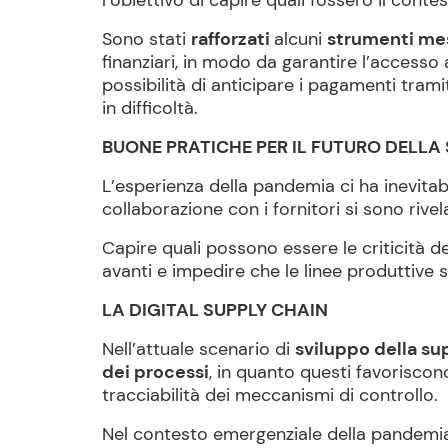
l’obiettivo di capire quali fossero il contes
Sono stati
rafforzati
alcuni
strumenti mess
finanziari, in modo da garantire l’accesso
possibilità di anticipare i pagamenti trami
in difficoltà.
BUONE PRATICHE PER IL FUTURO DELLA
L’esperienza della pandemia ci ha inevitabi
collaborazione con i fornitori si sono riv
Capire quali possono essere le criticità d
avanti e impedire che le linee produttive si
LA DIGITAL SUPPLY CHAIN
Nell’attuale scenario di
sviluppo della su
dei processi
, in quanto questi favoriscono
tracciabilità dei meccanismi di controllo.
Nel contesto emergenziale della pandemia,