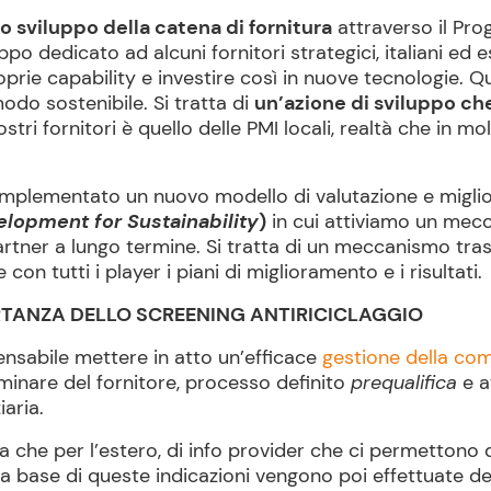
lo sviluppo della catena di fornitura
attraverso il P
ppo dedicato ad alcuni fornitori strategici, italiani ed
roprie capability e investire così in nuove tecnologie.
odo sostenibile. Si tratta di
un’azione di sviluppo che
stri fornitori è quello delle PMI locali, realtà che in mo
mplementato un nuovo modello di valutazione e miglio
opment for Sustainability
)
in cui attiviamo un mecc
rtner a lungo termine. Si tratta di un meccanismo tras
con tutti i player i piani di miglioramento e i risultati.
RTANZA DELLO SCREENING ANTIRICICLAGGIO
pensabile mettere in atto un’efficace
gestione della co
minare del fornitore, processo definito
prequalifica
e a
iaria.
a che per l’estero, di info provider che ci permettono di
ulla base di queste indicazioni vengono poi effettuate del