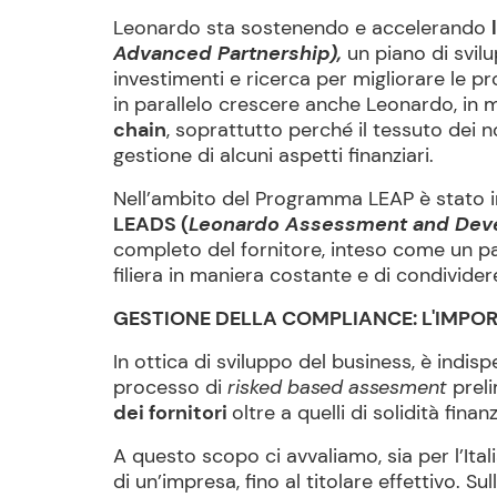
Leonardo sta sostenendo e accelerando
Advanced Partnership),
un piano di svilu
investimenti e ricerca per migliorare le p
in parallelo crescere anche Leonardo, in m
chain
, soprattutto perché il tessuto dei no
gestione di alcuni aspetti finanziari.
Nell’ambito del Programma LEAP è stato i
LEADS (
Leonardo Assessment and Devel
completo del fornitore, inteso come un pa
filiera in maniera costante e di condividere 
GESTIONE DELLA COMPLIANCE: L'IMPO
In ottica di sviluppo del business, è indis
processo di
risked based assesment
preli
dei fornitori
oltre a quelli di solidità finanz
A questo scopo ci avvaliamo, sia per l’Itali
di un’impresa, fino al titolare effettivo. S