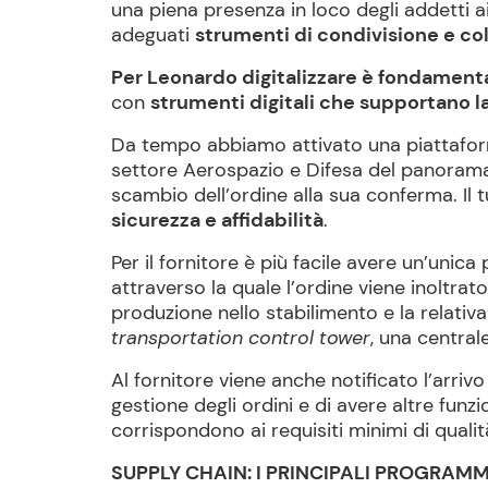
una piena presenza in loco degli addetti 
adeguati
strumenti di condivisione e co
Per Leonardo digitalizzare è fondament
con
strumenti
digitali
che supportano la
Da tempo abbiamo attivato una piattafor
settore Aerospazio e Difesa del panorama e
scambio dell’ordine alla sua conferma. Il 
sicurezza e affidabilità
.
Per il fornitore è più facile avere un’unica
attraverso la quale l’ordine viene inoltrat
produzione nello stabilimento e la relativa
transportation control tower
, una central
Al fornitore viene anche notificato l’arrivo
gestione degli ordini e di avere altre funz
corrispondono ai requisiti minimi di qualità
SUPPLY CHAIN: I PRINCIPALI PROGRAMM