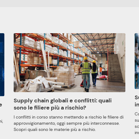
S
Supply chain globali e conflitti: quali
e
i
sono le filiere più a rischio?
Co
I conflitti in corso stanno mettendo a rischio le filiere di
su
i,
approvvigionamento, oggi sempre più interconnesse.
sc
Scopri quali sono le materie più a rischio.
in