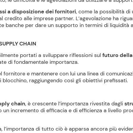
to, le difficoltà e le agevolazioni da utilizzare a supporto
i a disposizione dei fornitori
, come la possibilità di 
 al credito alle imprese partner. L’agevolazione ha rigu
te banche per dare un supporto in termini di liquidità a
 SUPPLY CHAIN
lmente portati a sviluppare riflessioni sul
futuro dell
elate di fondamentale importanza.
el fornitore e mantenere con lui una linea di comunica
 blocchino, raggiungendo così gli obiettivi prefissati.
pply chain
, è crescente l’importanza rivestita dagli
str
 un incremento di efficacia e di efficienza a livello pr
 l’importanza di tutto ciò è apparsa ancora più eviden