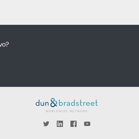
vo?
ook
YouTube