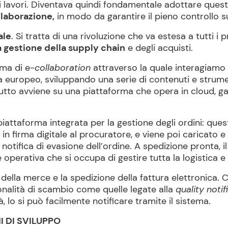
ai lavori. Diventava quindi fondamentale adottare quest
llaborazione,
in modo da garantire il pieno controllo su
ale
. Si tratta di una rivoluzione che va estesa a tutti i
 gestione della supply chain
e degli acquisti.
ma di e-
collaboration
attraverso la quale interagiamo
uropeo, sviluppando una serie di contenuti e strumenti
tutto avviene su una piattaforma che opera in cloud, g
 piattaforma integrata per la gestione degli ordini: ques
o in firma digitale al procuratore, e viene poi caricato 
 notifica di evasione dell’ordine. A spedizione pronta, 
e operativa che si occupa di gestire tutta la logistica e 
 della merce e la spedizione della fattura elettronica. C
ionalità di scambio come quelle legate alla
quality notif
, lo si può facilmente notificare tramite il sistema.
I DI SVILUPPO