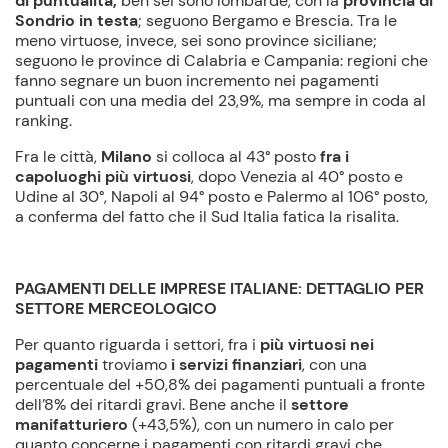
di puntualità,
ben sei sono lombarde, con la
provincia di
Sondrio in testa
; seguono Bergamo e Brescia. Tra le
meno virtuose, invece, sei sono province siciliane;
seguono le province di Calabria e Campania: regioni che
fanno segnare un buon incremento nei pagamenti
puntuali con una media del 23,9%, ma sempre in coda al
ranking.
Fra le città,
Milano
si colloca al 43° posto
fra i
capoluoghi più virtuosi
, dopo Venezia al 40° posto e
Udine al 30°, Napoli al 94° posto e Palermo al 106° posto,
a conferma del fatto che il Sud Italia fatica la risalita.
PAGAMENTI DELLE IMPRESE ITALIANE:
DETTAGLIO PER
SETTORE MERCEOLOGICO
Per quanto riguarda i settori, fra i
più virtuosi nei
pagamenti
troviamo
i servizi finanziari
, con una
percentuale del +50,8% dei pagamenti puntuali a fronte
dell’8% dei ritardi gravi. Bene anche il
settore
manifatturiero
(+43,5%), con un numero in calo per
quanto concerne i pagamenti con ritardi gravi che