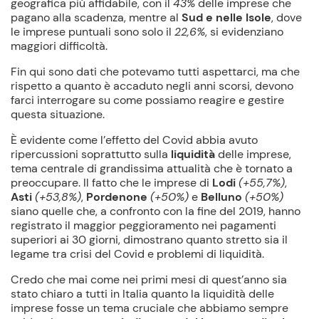
geografica più affidabile, con il
43%
delle imprese che
pagano alla scadenza, mentre al
Sud e nelle Isole
, dove
le imprese puntuali sono solo il
22,6%
, si evidenziano
maggiori difficoltà.
Fin qui sono dati che potevamo tutti aspettarci, ma che
rispetto a quanto è accaduto negli anni scorsi, devono
farci interrogare su come possiamo reagire e gestire
questa situazione.
È evidente come l’effetto del Covid abbia avuto
ripercussioni soprattutto sulla
liquidità
delle imprese,
tema centrale di grandissima attualità che è tornato a
preoccupare. Il fatto che le imprese di
Lodi
(+55,7%)
,
Asti
(+53,8%)
,
Pordenone
(+50%)
e
Belluno
(+50%)
siano quelle che, a confronto con la fine del 2019, hanno
registrato il maggior peggioramento nei pagamenti
superiori ai 30 giorni, dimostrano quanto stretto sia il
legame tra crisi del Covid e problemi di liquidità.
Credo che mai come nei primi mesi di quest’anno sia
stato chiaro a tutti in Italia quanto la liquidità delle
imprese fosse un tema cruciale che abbiamo sempre