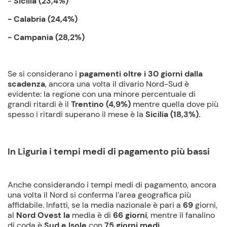
-
Sicilia (23,4%)
- Calabria
(24,4%)
- Campania (28,2%)
Se si considerano i
pagamenti oltre i 30 giorni dalla
scadenza
, ancora una volta il divario Nord-Sud è
evidente: la regione con una minore percentuale di
grandi ritardi è il
Trentino (4,9%)
mentre quella dove più
spesso i ritardi superano il mese è la
Sicilia (18,3%).
In Liguria i tempi medi di pagamento più bassi
Anche considerando i tempi medi di pagamento, ancora
una volta il Nord si conferma l’area geografica più
affidabile. Infatti, se la media nazionale è pari a
69
giorni,
al
Nord Ovest la
media è di
66 giorni
, mentre il fanalino
di coda è
Sud e Isole
con
75 giorni medi
.