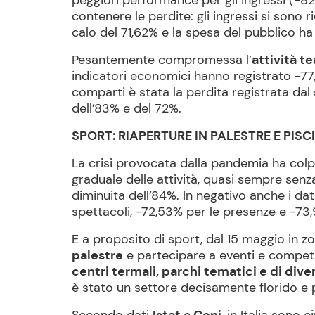
peggiori performance per gli ingressi (-82
contenere le perdite: gli ingressi si sono 
calo del 71,62% e la spesa del pubblico ha 
Pesantemente compromessa l’
attività te
indicatori economici hanno registrato -77,
comparti è stata la perdita registrata dal
dell’83% e del 72%.
SPORT: RIAPERTURE IN PALESTRE E PISC
La crisi provocata dalla pandemia ha col
graduale delle attività, quasi sempre senz
diminuita dell’84%. In negativo anche i dat
spettacoli, -72,53% per le presenze e -73
E a proposito di sport, dal 15 maggio in z
palestre
e partecipare a eventi e competizi
centri termali, parchi tematici e di div
è stato un settore decisamente florido e