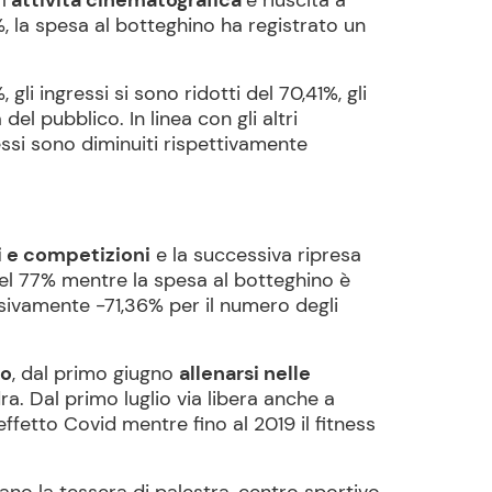
l’
attività cinematografica
è riuscita a
%, la spesa al botteghino ha registrato un
 gli ingressi si sono ridotti del 70,41%, gli
l pubblico. In linea con gli altri
ressi sono diminuiti rispettivamente
i e competizioni
e la successiva ripresa
 del 77% mentre la spesa al botteghino è
essivamente -71,36% per il numero degli
to
, dal primo giugno
allenarsi nelle
ra. Dal primo luglio via libera anche a
effetto Covid mentre fino al 2019 il fitness