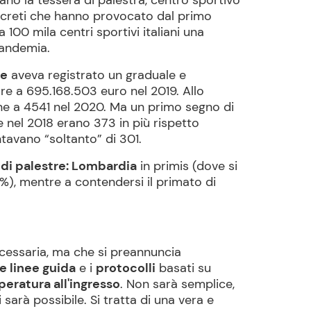
no la tessera di palestra, centro sportivo
decreti che hanno provocato dal primo
 100 mila centri sportivi italiani una
pandemia.
re
aveva registrato un graduale e
re a 695.168.503 euro nel 2019. Allo
ine a 4541 nel 2020. Ma un primo segno di
e nel 2018 erano 373 in più rispetto
tavano “soltanto” di 301.
di palestre: Lombardia
in primis (dove si
%), mentre a contendersi il primato di
necessaria, ma che si preannuncia
de linee guida
e i
protocolli
basati su
peratura all'ingresso
. Non sarà semplice,
sarà possibile. Si tratta di una vera e