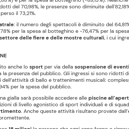
,88%) e per la spesa al botteghino (-89,13%). Neanche 
ridotti del 70,98%, le presenze sono diminuite dell'82,18
perso il 73,21%.
atrale
: il numero degli spettacoli è diminuito del 64,81%,
78% per la spesa al botteghino e -76,47% per la spesa de
settore delle fiere e delle mostre culturali
, i cui ing
INE
pito anche lo
sport
per via della
sospensione di event
a la presenza del pubblico. Gli ingressi si sono ridotti
i dell’attività di ballo e trattenimenti musicali: compl
,94% per la spesa del pubblico.
ona gialla sarà possibile accedere alle
piscine all’aper
oni di livello agonistico di sport individuali e di squad
ertimento
. Anche queste attività risultano provate dall’
 promettente.