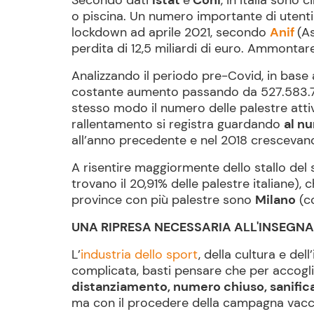
Secondo dati
Istat
e
Coni
, in Italia sono 
o piscina. Un numero importante di utenti
lockdown ad aprile 2021, secondo
Anif
(As
perdita di 12,5 miliardi di euro. Ammonta
Analizzando il periodo pre-Covid, in base 
costante aumento passando da 527.583.714 
stesso modo il numero delle palestre atti
rallentamento si registra guardando
al n
all’anno precedente e nel 2018 crescevan
A risentire maggiormente dello stallo del 
trovano il 20,91% delle palestre italiane),
province con più palestre sono
Milano
(co
UNA RIPRESA NECESSARIA ALL'INSEGNA
L’
industria dello sport
, della cultura e de
complicata, basti pensare che per accoglier
distanziamento, numero chiuso, sanificaz
ma con il procedere della campagna vaccinal