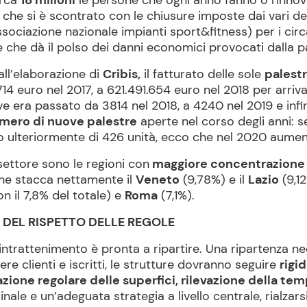
circa
18 milioni
le persone che ogni anno fanno o rinnova
 che si è scontrato con le chiusure imposte dai vari 
sociazione nazionale impianti sport&fitness) per i circa
re che dà il polso dei danni economici provocati dalla 
all’elaborazione di
Cribis,
il fatturato delle sole
palest
euro nel 2017, a 621.491.654 euro nel 2018 per arriva
ve era passato da 3814 nel 2018, a 4240 nel 2019 e inf
umero di nuove palestre
aperte nel corso degli anni: s
o ulteriormente di 426 unità, ecco che nel 2020 aumen
settore sono le regioni con
maggiore concentrazione 
 che stacca nettamente il
Veneto
(9,78%) e il
Lazio
(9,12
n il 7,8% del totale) e
Roma
(7,1%).
 DEL RISPETTO DELLE REGOLE
ll’intrattenimento è pronta a ripartire. Una ripartenza 
e clienti e iscritti, le strutture dovranno seguire
rigi
ione regolare delle superfici, rilevazione della tem
e e un’adeguata strategia a livello centrale, rialzarsi 