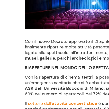
Con il nuovo Decreto approvato il 21 aprile 
finalmente ripartire molte attività pesant
legate allo spettacolo, all’intrattenimento, a
musei, gallerie, parchi archeologici
e
mo
RIAPERTURE NEL MONDO DELLO SPETT
Con la riapertura di cinema, teatri, la poss
un’emergenza sanitaria che si è abbattuta 
ASK dell’Università Bocconi di Milano,
su
69% nel numero di spettacoli, del 72% degl
Il
settore dell'
attività concertistica
è stat