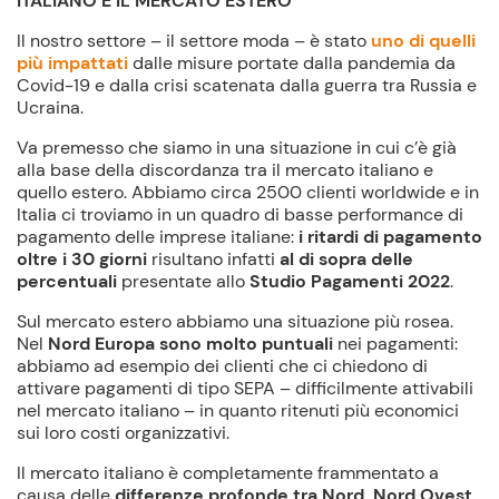
ITALIANO E IL MERCATO ESTERO
Il nostro settore – il settore moda – è stato
uno di quelli
più impattati
dalle misure portate dalla pandemia da
Covid-19 e dalla crisi scatenata dalla guerra tra Russia e
Ucraina.
Va premesso che siamo in una situazione in cui c’è già
alla base della discordanza tra il mercato italiano e
quello estero. Abbiamo circa 2500 clienti worldwide e in
Italia ci troviamo in un quadro di basse performance di
pagamento delle imprese italiane:
i ritardi di pagamento
oltre i 30 giorni
risultano infatti
al di sopra delle
percentuali
presentate allo
Studio Pagamenti 2022
.
Sul mercato estero abbiamo una situazione più rosea.
Nel
Nord Europa sono molto puntuali
nei pagamenti:
abbiamo ad esempio dei clienti che ci chiedono di
attivare pagamenti di tipo SEPA – difficilmente attivabili
nel mercato italiano – in quanto ritenuti più economici
sui loro costi organizzativi.
Il mercato italiano è completamente frammentato a
causa delle
differenze profonde tra Nord, Nord Ovest,