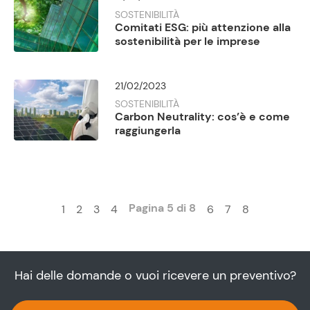
SOSTENIBILITÀ
Comitati ESG: più attenzione alla
sostenibilità per le imprese
21/02/2023
SOSTENIBILITÀ
Carbon Neutrality: cos’è e come
raggiungerla
Pagina 5 di 8
1
2
3
4
6
7
8
Hai delle domande o vuoi ricevere un preventivo?