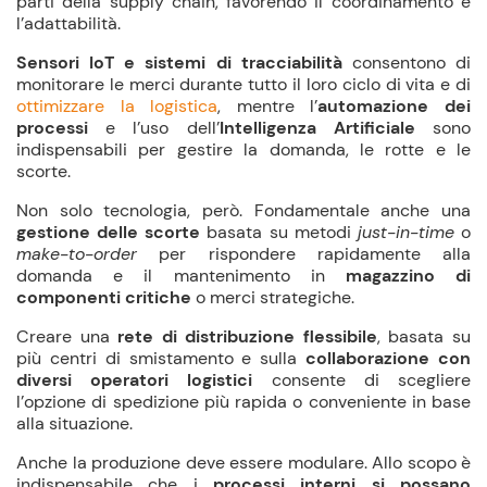
parti della supply chain, favorendo il coordinamento e
l’adattabilità.
Sensori IoT e sistemi di tracciabilità
consentono di
monitorare le merci durante tutto il loro ciclo di vita e di
ottimizzare la logistica
, mentre l’
automazione dei
processi
e l’uso dell’
Intelligenza Artificiale
sono
indispensabili per gestire la domanda, le rotte e le
scorte.
Non solo tecnologia, però. Fondamentale anche una
gestione delle scorte
basata su metodi
just-in-time
o
make-to-order
per rispondere rapidamente alla
domanda e il mantenimento in
magazzino di
componenti critiche
o merci strategiche.
Creare una
rete di distribuzione flessibile
, basata su
più centri di smistamento e sulla
collaborazione con
diversi operatori logistici
consente di scegliere
l’opzione di spedizione più rapida o conveniente in base
alla situazione.
Anche la produzione deve essere modulare. Allo scopo è
indispensabile che i
processi interni si possano