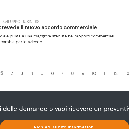
, SVILUPPO BUSINESS
 prevede il nuovo accordo commerciale
iale punta a una maggiore stabilità nei rapporti commerciali
 cambia per le aziende.
15
2
3
4
5
6
7
8
9
10
11
12
1
i delle domande o vuoi ricevere un preventi
Richiedi subito informazioni