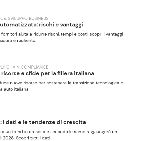
CE, SVILUPPO BUSINESS
automatizzata: rischi e vantaggi
fornitori aiuta a ridurre rischi, tempi e costi: scopri i vantaggi
icura e resiliente.
PPLY CHAIN COMPLIANCE
sorse e sfide per la filiera italiana
uce nuove risorse per sostenere la transizione tecnologica e
ra auto italiana.
a: i dati e le tendenze di crescita
ostra un trend in crescita e secondo le stime raggiungerà un
il 2028. Scopri tutti i dati.