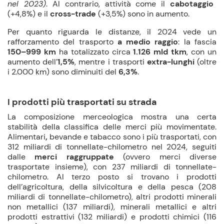
nel 2023)
. Al contrario, attività come il
cabotaggio
(+4,8%) e il
cross-trade
(+3,5%) sono in aumento.
Per quanto riguarda le distanze, il 2024 vede un
rafforzamento del trasporto
a medio raggio
: la fascia
150–999 km
ha totalizzato circa
1.126 mld tkm
, con un
aumento dell’
1,5%
, mentre i trasporti
extra-lunghi
(oltre
i 2.000 km) sono diminuiti del
6,3%
.
I prodotti più trasportati su strada
La composizione merceologica mostra una certa
stabilità della classifica delle merci più movimentate.
Alimentari
,
bevande
e tabacco sono i più trasportati, con
312 miliardi di tonnellate-chilometro nel 2024
, seguiti
dalle
merci raggruppate
(ovvero merci diverse
trasportate insieme), con 237 miliardi di tonnellate-
chilometro. Al terzo posto si trovano i prodotti
dell’
agricoltura
, della silvicoltura e della pesca (208
miliardi di tonnellate-chilometro), altri prodotti minerali
non metallici (137 miliardi), minerali metallici e altri
prodotti estrattivi (132 miliardi) e prodotti chimici (116