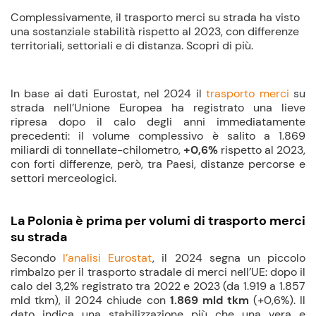
Complessivamente, il trasporto merci su strada ha visto
una sostanziale stabilità rispetto al 2023, con differenze
territoriali, settoriali e di distanza. Scopri di più.
In base ai dati Eurostat, nel 2024 il
trasporto merci
su
strada nell’Unione Europea ha registrato una lieve
ripresa dopo il calo degli anni immediatamente
precedenti: il volume complessivo è salito a 1.869
miliardi di tonnellate-chilometro,
+0,6%
rispetto al 2023,
con forti differenze, però, tra Paesi, distanze percorse e
settori merceologici.
La Polonia è prima per volumi di trasporto merci
su strada
Secondo
l’analisi Eurostat
, il 2024 segna un piccolo
rimbalzo per il trasporto stradale di merci nell’UE: dopo il
calo del 3,2% registrato tra 2022 e 2023 (da 1.919 a 1.857
mld tkm), il 2024 chiude con
1.869 mld tkm
(+0,6%). Il
dato indica una stabilizzazione più che una vera e