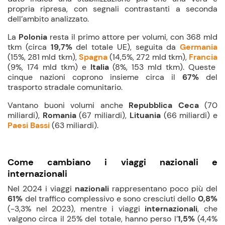
propria ripresa, con segnali contrastanti a seconda
dell’ambito analizzato.
La
Polonia
resta il primo attore per volumi, con 368 mld
tkm (circa
19,7%
del totale UE), seguita da
Germania
(15%, 281 mld tkm),
Spagna
(14,5%, 272 mld tkm),
Francia
(9%, 174 mld tkm) e
Italia
(8%, 153 mld tkm). Queste
cinque nazioni coprono insieme circa il
67%
del
trasporto stradale comunitario.
Vantano buoni volumi anche
Repubblica Ceca
(70
miliardi),
Romania
(67 miliardi),
Lituania
(66 miliardi) e
Paesi Bassi
(63 miliardi).
Come cambiano i viaggi nazionali e
internazionali
Nel 2024 i viaggi
nazionali
rappresentano poco più del
61%
del traffico complessivo e sono cresciuti dello
0,8%
(-3,3% nel 2023), mentre i viaggi
internazionali
, che
valgono circa il 25% del totale, hanno perso l’
1,5%
(4,4%