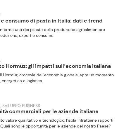
E
e consumo di pasta in Italia: dati e trend
conferma uno dei pilastri della produzione agroalimentare
 produzione, export e consumi.
E
tto Hormuz: gli impatti sull’economia italiana
 di Hormuz, crocevia dell’economia globale, apre un momento
a, energetica e logistica.
, SVILUPPO BUSINESS
ità commerciali per le aziende italiane
o valore qualitativo e tecnologico, l’isola intrattiene rapporti
ia. Quali sono le opportunità per le aziende del nostro Paese?