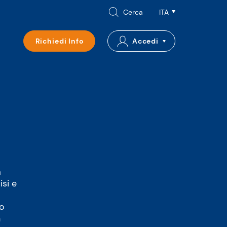
Cerca
Richiedi Info
Accedi
a
isi e
do
n