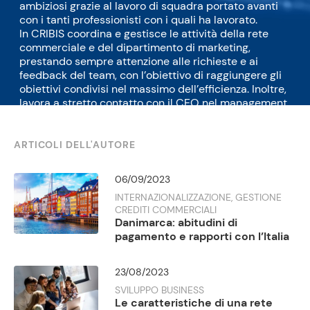
ambiziosi grazie al lavoro di squadra portato avanti
con i tanti professionisti con i quali ha lavorato.
In CRIBIS coordina e gestisce le attività della rete
commerciale e del dipartimento di marketing,
prestando sempre attenzione alle richieste e ai
feedback del team, con l’obiettivo di raggiungere gli
obiettivi condivisi nel massimo dell’efficienza. Inoltre,
lavora a stretto contatto con il CEO nel management
del business della società.
ARTICOLI DELL'AUTORE
06/09/2023
INTERNAZIONALIZZAZIONE, GESTIONE
CREDITI COMMERCIALI
Danimarca: abitudini di
pagamento e rapporti con l’Italia
23/08/2023
SVILUPPO BUSINESS
Le caratteristiche di una rete